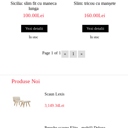
Sicilia: slim fit cu maneca
Slim: tricou cu manșete
lunga
100.00Lei
160.00Lei
Vezi detalii
Vezi detalii
În stoc
În stoc
Page 1 of 1
«
1
»
Produse Noi
Scaun Lexis
3,149.34Lei
Pereche scaune Elite - mobilă Deluxe