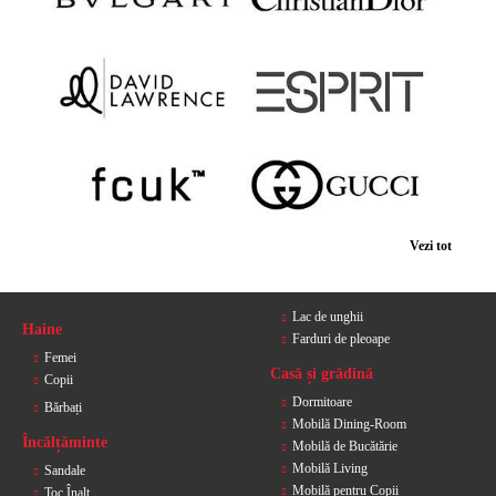
Vezi tot
Lac de unghii
Haine
Farduri de pleoape
Femei
Casă și grădină
Copii
Dormitoare
Bărbați
Mobilă Dining-Room
Încălțăminte
Mobilă de Bucătărie
Mobilă Living
Sandale
Mobilă pentru Copii
Toc Înalt