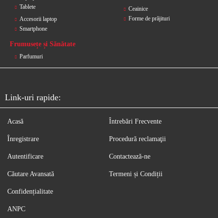
Tablete
Ceainice
Forme de prăjituri
Accesorii laptop
Smartphone
Frumusețe și Sănătate
Parfumuri
Link-uri rapide:
Acasă
Întrebări Frecvente
Înregistrare
Procedură reclamaţii
Autentificare
Contactează-ne
Căutare Avansată
Termeni și Condiții
Confidențialitate
ANPC