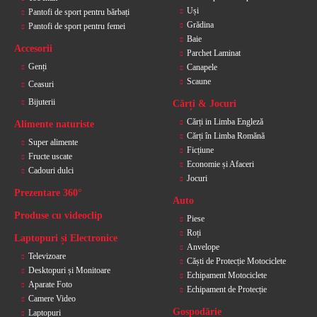
Uși
Pantofi de sport pentru bărbați
Grădina
Pantofi de sport pentru femei
Baie
Accesorii
Parchet Laminat
Genți
Canapele
Scaune
Ceasuri
Bijuterii
Cărți & Jocuri
Cărți in Limba Engleză
Alimente naturiste
Cărți în Limba Romănă
Super alimente
Ficțiune
Fructe uscate
Economie și Afaceri
Cadouri dulci
Jocuri
Prezentare 360°
Auto
Produse cu videoclip
Piese
Roți
Laptopuri și Electronice
Anvelope
Televizoare
Căști de Protecție Motociclete
Desktopuri și Monitoare
Echipament Motociclete
Aparate Foto
Echipament de Protecție
Camere Video
Gospodărie
Laptopuri