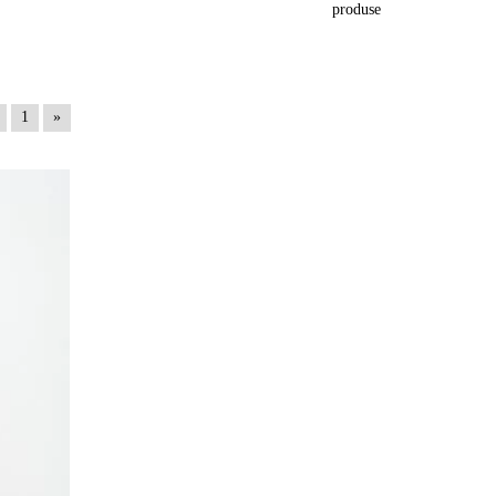
produse
1
»