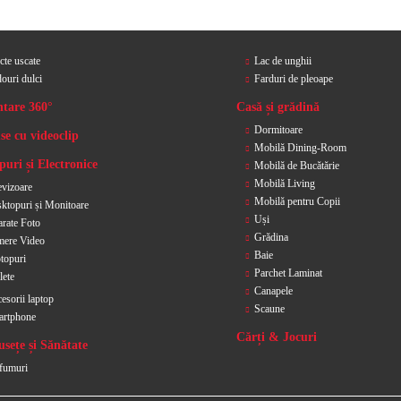
cte uscate
Lac de unghii
ouri dulci
Farduri de pleoape
ntare 360°
Casă și grădină
Dormitoare
se cu videoclip
Mobilă Dining-Room
uri și Electronice
Mobilă de Bucătărie
Mobilă Living
evizoare
Mobilă pentru Copii
ktopuri și Monitoare
Uși
rate Foto
Grădina
ere Video
Baie
topuri
Parchet Laminat
lete
Canapele
esorii laptop
Scaune
artphone
Cărți & Jocuri
sețe și Sănătate
fumuri