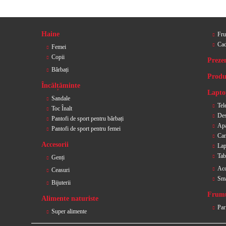
Haine
Fru
Cad
Femei
Copii
Preze
Bărbați
Produ
Încălțăminte
Laptop
Sandale
Tel
Toc Înalt
Des
Pantofi de sport pentru bărbați
Apa
Pantofi de sport pentru femei
Cam
Accesorii
Lap
Tab
Genți
Acc
Ceasuri
Sm
Bijuterii
Frumu
Alimente naturiste
Par
Super alimente