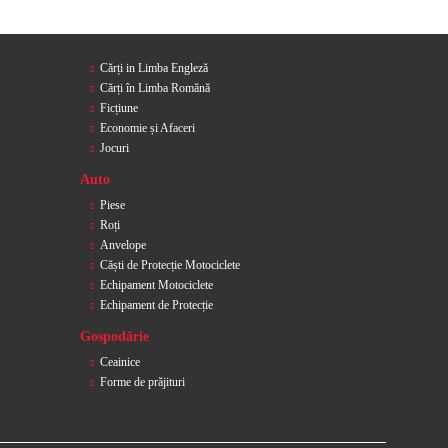
Cărți in Limba Engleză
Cărți în Limba Romănă
Ficțiune
Economie și Afaceri
Jocuri
Auto
Piese
Roți
Anvelope
Căști de Protecție Motociclete
Echipament Motociclete
Echipament de Protecție
Gospodărie
Ceainice
Forme de prăjituri