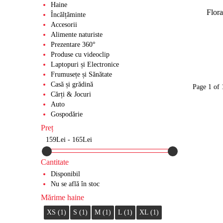
Standuri Coolere laptop
Grădina
Haine
Uleiuri
Echipament Motociclete
Flor
Încălțăminte
Baie
Suspensie
Echipament de Protecție
Accesorii
Alimente naturiste
Parchet Laminat
Curele și Role de Ghidaj
Prezentare 360°
Canapele
Pompe de Apă
Produse cu videoclip
Laptopuri și Electronice
Scaune
Electromotoare
Frumusețe și Sănătate
Casă și grădină
Radiatoare
Page 1 of 
Cărți & Jocuri
Sistemul de alimentare
Auto
Gospodărie
Evacuare
Preț
Frână
159Lei - 165Lei
Elemente de Caroserie
Cantitate
Disponibil
Nu se află în stoc
Mărime haine
XS (1)
S (1)
M (1)
L (1)
XL (1)