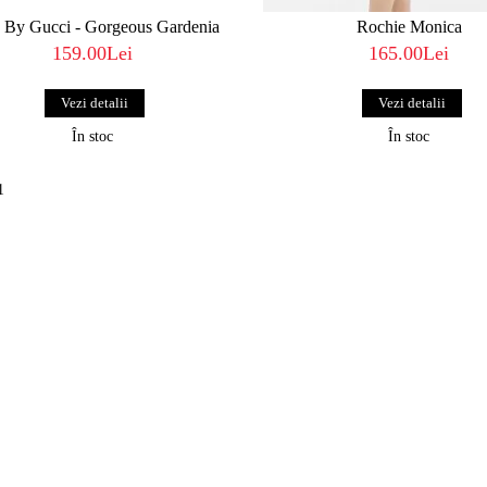
a By Gucci - Gorgeous Gardenia
Rochie Monica
159.00Lei
165.00Lei
Vezi detalii
Vezi detalii
În stoc
În stoc
1