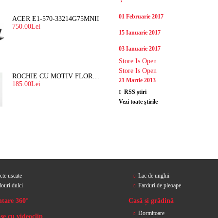
01 Februarie 2017
ACER E1-570-33214G75MNII
750.00Lei
15 Ianuarie 2017
03 Ianuarie 2017
Store Is Open
Store Is Open
ROCHIE CU MOTIV FLORAL "ORGANZA"
21 Martie 2013
185.00Lei
RSS știri
Vezi toate știrile
cte uscate
Lac de unghii
ouri dulci
Farduri de pleoape
ntare 360°
Casă și grădină
Dormitoare
se cu videoclip