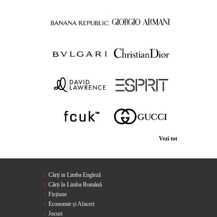
Vezi tot
Cărți in Limba Engleză
Cărți în Limba Romănă
Ficțiune
Economie și Afaceri
Jocuri