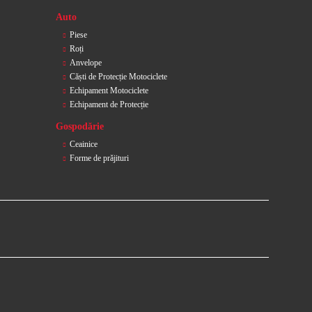
Auto
Piese
Roți
Anvelope
Căști de Protecție Motociclete
Echipament Motociclete
Echipament de Protecție
Gospodărie
Ceainice
Forme de prăjituri