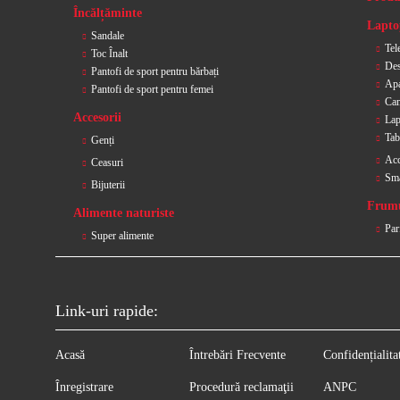
Încălțăminte
Laptop
Sandale
Tel
Toc Înalt
Des
Pantofi de sport pentru bărbați
Apa
Pantofi de sport pentru femei
Cam
Accesorii
Lap
Tab
Genți
Acc
Ceasuri
Sm
Bijuterii
Frumu
Alimente naturiste
Par
Super alimente
Link-uri rapide:
Acasă
Întrebări Frecvente
Confidențialita
Înregistrare
Procedură reclamaţii
ANPC