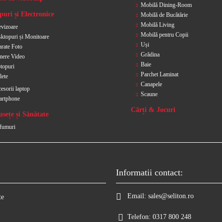
Mobilă Dining-Room
uri și Electronice
Mobilă de Bucătărie
Mobilă Living
evizoare
Mobilă pentru Copii
ktopuri și Monitoare
Uși
rate Foto
Grădina
ere Video
Baie
topuri
Parchet Laminat
lete
Canapele
esorii laptop
Scaune
artphone
Cărți & Jocuri
sețe și Sănătate
fumuri
Informatii contact:
Email:
sales@seliton.ro
te
Telefon:
0317 800 248