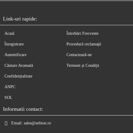
Link-uri rapide:
Acasă
Întrebări Frecvente
Înregistrare
Procedură reclamaţii
Autentificare
Contactează-ne
Căutare Avansată
Termeni și Condiții
Confidențialitate
ANPC
SOL
Informatii contact:
Email:
sales@seliton.ro