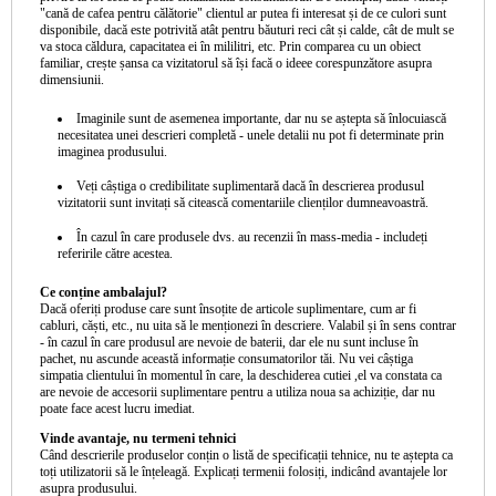
"cană de cafea pentru călătorie" clientul ar putea fi interesat și de ce culori sunt
disponibile, dacă este potrivită atât pentru băuturi reci cât și calde, cât de mult se
va stoca căldura, capacitatea ei în mililitri, etc. Prin comparea cu un obiect
familiar, crește șansa ca vizitatorul să își facă o ideee corespunzătore asupra
dimensiunii.
Imaginile sunt de asemenea importante, dar nu se aștepta să înlocuiască
necesitatea unei descrieri completă - unele detalii nu pot fi determinate prin
imaginea produsului.
Veți câștiga o credibilitate suplimentară dacă în descrierea produsul
vizitatorii sunt invitați să citească comentariile clienților dumneavoastră.
În cazul în care produsele dvs. au recenzii în mass-media - includeți
referirile către acestea.
Ce conține ambalajul?
Dacă oferiți produse care sunt însoțite de articole suplimentare, cum ar fi
cabluri, căști, etc., nu uita să le menționezi în descriere. Valabil și în sens contrar
- în cazul în care produsul are nevoie de baterii, dar ele nu sunt incluse în
pachet, nu ascunde această informație consumatorilor tăi. Nu vei câștiga
simpatia clientului în momentul în care, la deschiderea cutiei ,el va constata ca
are nevoie de accesorii suplimentare pentru a utiliza noua sa achiziție, dar nu
poate face acest lucru imediat.
Vinde avantaje, nu termeni tehnici
Când descrierile produselor conțin o listă de specificații tehnice, nu te aștepta ca
toți utilizatorii să le înțeleagă. Explicați termenii folosiți, indicând avantajele lor
asupra produsului.