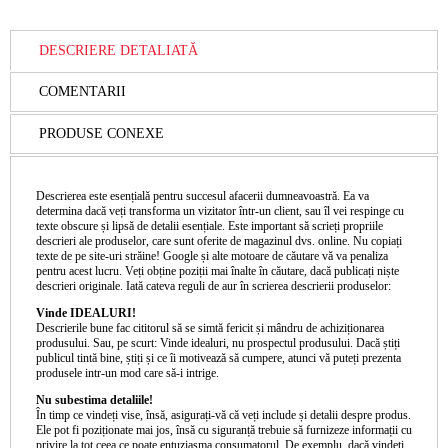
DESCRIERE DETALIATĂ
COMENTARII
PRODUSE CONEXE
Descrierea este esențială pentru succesul afacerii dumneavoastră. Ea va
determina dacă veți transforma un vizitator într-un client, sau îl vei respinge cu
texte obscure și lipsă de detalii esențiale. Este important să scrieți propriile
descrieri ale produselor, care sunt oferite de magazinul dvs. online. Nu copiați
texte de pe site-uri străine! Google și alte motoare de căutare vă va penaliza
pentru acest lucru. Veți obține poziții mai înalte în căutare, dacă publicați niște
descrieri originale. Iată cateva reguli de aur în scrierea descrierii produselor:
Vinde IDEALURI!
Descrierile bune fac cititorul să se simtă fericit și mândru de achiziționarea
produsului. Sau, pe scurt: Vinde idealuri, nu prospectul produsului. Dacă știți
publicul tintă bine, știți și ce îi motivează să cumpere, atunci vă puteți prezenta
produsele intr-un mod care să-i intrige.
Nu subestima detaliile!
În timp ce vindeți vise, însă, asigurați-vă că veți include și detalii despre produs.
Ele pot fi poziționate mai jos, însă cu siguranță trebuie să furnizeze informații cu
privire la tot ceea ce poate entuziasma consumatorul. De exemplu, dacă vindeți