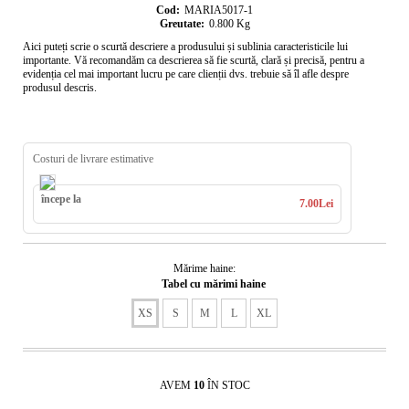
Cod:
MARIA5017-1
Greutate:
0.800
Kg
Aici puteți scrie o scurtă descriere a produsului și sublinia caracteristicile lui
importante. Vă recomandăm ca descrierea să fie scurtă, clară și precisă, pentru a
evidenția cel mai important lucru pe care clienții dvs. trebuie să îl afle despre
produsul descris.
Costuri de livrare estimative
începe la
7.00Lei
Mărime haine:
Tabel cu mărimi haine
XS
S
M
L
XL
AVEM
10
ÎN STOC