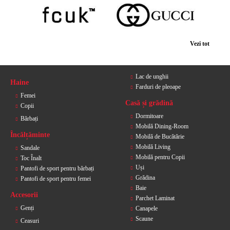
Vezi tot
Lac de unghii
Haine
Farduri de pleoape
Femei
Casă și grădină
Copii
Dormitoare
Bărbați
Mobilă Dining-Room
Încălțăminte
Mobilă de Bucătărie
Mobilă Living
Sandale
Mobilă pentru Copii
Toc Înalt
Uși
Pantofi de sport pentru bărbați
Grădina
Pantofi de sport pentru femei
Baie
Accesorii
Parchet Laminat
Genți
Canapele
Scaune
Ceasuri