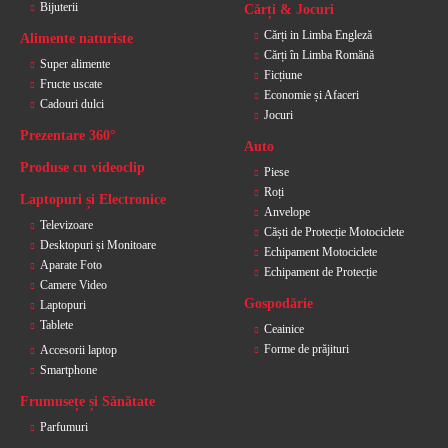
Bijuterii
Cărți & Jocuri
Cărți in Limba Engleză
Alimente naturiste
Cărți în Limba Romănă
Super alimente
Ficțiune
Fructe uscate
Economie și Afaceri
Cadouri dulci
Jocuri
Prezentare 360°
Auto
Produse cu videoclip
Piese
Roți
Laptopuri și Electronice
Anvelope
Televizoare
Căști de Protecție Motociclete
Desktopuri și Monitoare
Echipament Motociclete
Aparate Foto
Echipament de Protecție
Camere Video
Gospodărie
Laptopuri
Tablete
Ceainice
Forme de prăjituri
Accesorii laptop
Smartphone
Frumusețe și Sănătate
Parfumuri