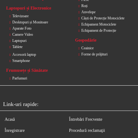
Roți
Laptopuri și Electronice
Anvelope
Televizoare
Căști de Protecție Motociclete
Desktopuri și Monitoare
Echipament Motociclete
Aparate Foto
Echipament de Protecție
Camere Video
Gospodărie
Laptopuri
Tablete
Ceainice
Forme de prăjituri
Accesorii laptop
Smartphone
Frumusețe și Sănătate
Parfumuri
Link-uri rapide:
Acasă
Întrebări Frecvente
Înregistrare
Procedură reclamaţii