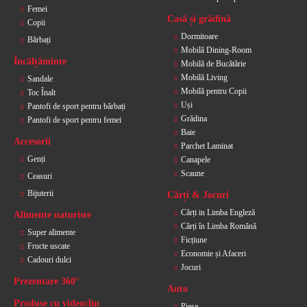
Femei
Casă și grădină
Copii
Dormitoare
Bărbați
Mobilă Dining-Room
Încălțăminte
Mobilă de Bucătărie
Mobilă Living
Sandale
Mobilă pentru Copii
Toc Înalt
Uși
Pantofi de sport pentru bărbați
Grădina
Pantofi de sport pentru femei
Baie
Accesorii
Parchet Laminat
Genți
Canapele
Scaune
Ceasuri
Bijuterii
Cărți & Jocuri
Cărți in Limba Engleză
Alimente naturiste
Cărți în Limba Romănă
Super alimente
Ficțiune
Fructe uscate
Economie și Afaceri
Cadouri dulci
Jocuri
Prezentare 360°
Auto
Produse cu videoclip
Piese