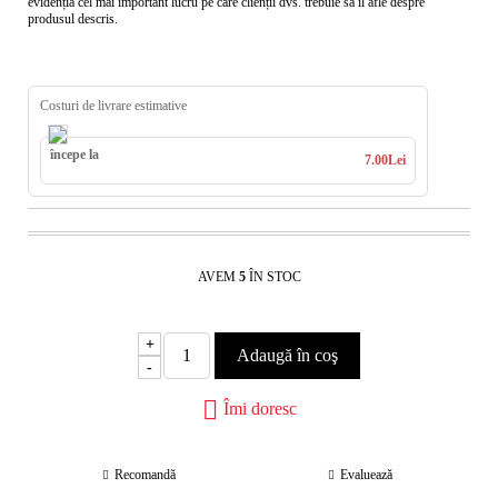
evidenția cel mai important lucru pe care clienții dvs. trebuie să îl afle despre
produsul descris.
Costuri de livrare estimative
începe la
7.00Lei
AVEM
5
ÎN STOC
+
-
Îmi doresc
Recomandă
Evaluează