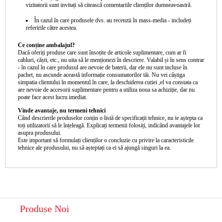
vizitatorii sunt invitați să citească comentariile clienților dumneavoastră.
În cazul în care produsele dvs. au recenzii în mass-media - includeți
referirile către acestea.
Ce conține ambalajul?
Dacă oferiți produse care sunt însoțite de articole suplimentare, cum ar fi
cabluri, căști, etc., nu uita să le menționezi în descriere. Valabil și în sens contrar
- în cazul în care produsul are nevoie de baterii, dar ele nu sunt incluse în
pachet, nu ascunde această informație consumatorilor tăi. Nu vei câștiga
simpatia clientului în momentul în care, la deschiderea cutiei ,el va constata ca
are nevoie de accesorii suplimentare pentru a utiliza noua sa achiziție, dar nu
poate face acest lucru imediat.
Vinde avantaje, nu termeni tehnici
Când descrierile produselor conțin o listă de specificații tehnice, nu te aștepta ca
toți utilizatorii să le înțeleagă. Explicați termenii folosiți, indicând avantajele lor
asupra produsului.
Este important să formulați clienților o concluzie cu privire la caracteristicile
tehnice ale produsului, nu să așteptați ca ei să ajungă singuri la ea.
Produse Noi