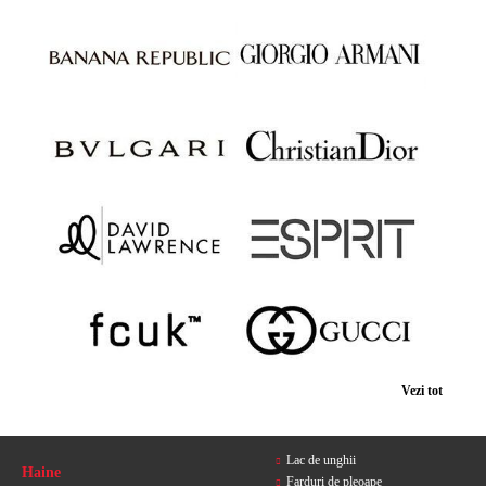
Vezi tot
Lac de unghii
Haine
Farduri de pleoape