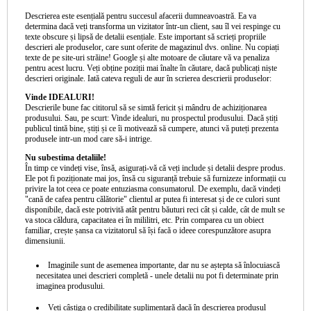
Descrierea este esențială pentru succesul afacerii dumneavoastră. Ea va
determina dacă veți transforma un vizitator într-un client, sau îl vei respinge cu
texte obscure și lipsă de detalii esențiale. Este important să scrieți propriile
descrieri ale produselor, care sunt oferite de magazinul dvs. online. Nu copiați
texte de pe site-uri străine! Google și alte motoare de căutare vă va penaliza
pentru acest lucru. Veți obține poziții mai înalte în căutare, dacă publicați niște
descrieri originale. Iată cateva reguli de aur în scrierea descrierii produselor:
Vinde IDEALURI!
Descrierile bune fac cititorul să se simtă fericit și mândru de achiziționarea
produsului. Sau, pe scurt: Vinde idealuri, nu prospectul produsului. Dacă știți
publicul tintă bine, știți și ce îi motivează să cumpere, atunci vă puteți prezenta
produsele intr-un mod care să-i intrige.
Nu subestima detaliile!
În timp ce vindeți vise, însă, asigurați-vă că veți include și detalii despre produs.
Ele pot fi poziționate mai jos, însă cu siguranță trebuie să furnizeze informații cu
privire la tot ceea ce poate entuziasma consumatorul. De exemplu, dacă vindeți
"cană de cafea pentru călătorie" clientul ar putea fi interesat și de ce culori sunt
disponibile, dacă este potrivită atât pentru băuturi reci cât și calde, cât de mult se
va stoca căldura, capacitatea ei în mililitri, etc. Prin comparea cu un obiect
familiar, crește șansa ca vizitatorul să își facă o ideee corespunzătore asupra
dimensiunii.
Imaginile sunt de asemenea importante, dar nu se aștepta să înlocuiască
necesitatea unei descrieri completă - unele detalii nu pot fi determinate prin
imaginea produsului.
Veți câștiga o credibilitate suplimentară dacă în descrierea produsul